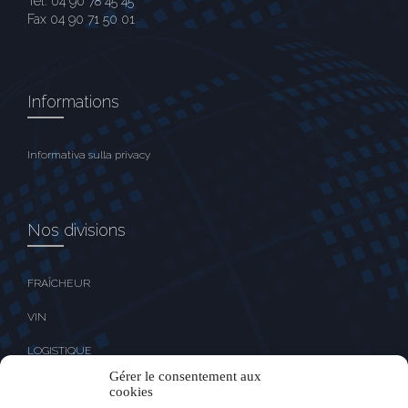
Tél. 04 90 78 45 45
Fax 04 90 71 50 01
Informations
Informativa sulla privacy
Nos divisions
FRAÎCHEUR
VIN
LOGISTIQUE
Gérer le consentement aux
cookies