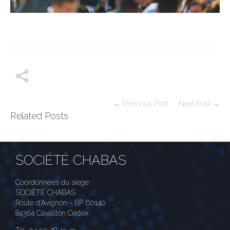
← Previous Post
Next Post →
Related Posts
SOCIÉTÉ CHABAS
Coordonnées du siege :
SOCIÉTÉ CHABAS
Route d'Avignon - BP 60140
84304 Cavaillon Cedex