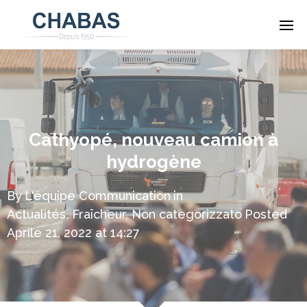
Cathyopé, nouveau camion à
hydrogène
By
L'équipe Communication
in
Actualités
,
Fraîcheur
,
Non categorizzato
Posted
Aprile 21, 2022 at 14:27