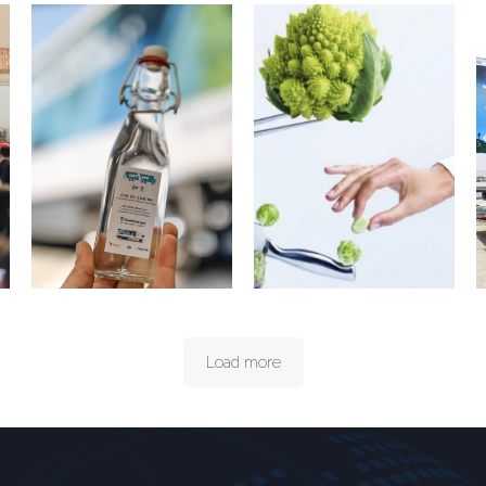
Camion CATHyOPÉ, Une
histoire d’avenir qui s’écrit
SIRHA 2021
désormais au présent !
Load more