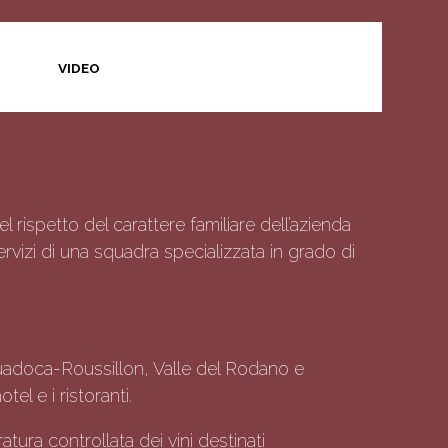
VIDEO
l rispetto del carattere familiare dell’azienda
rvizi di una squadra specializzata in grado di
guadoca-Roussillon, Valle del Rodano e
tel e i ristoranti.
ura controllata dei vini destinati