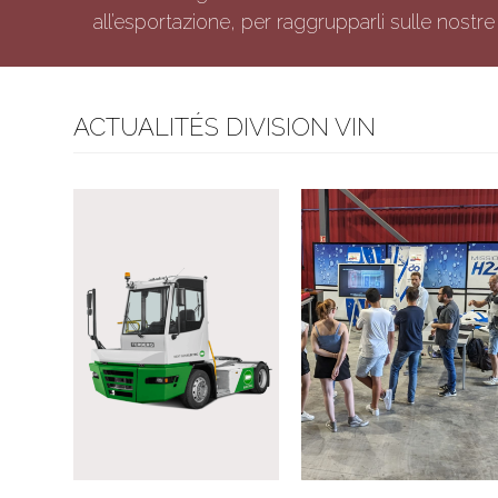
all’esportazione, per raggrupparli sulle nost
ACTUALITÉS DIVISION VIN
Formation aux
Test d’un tracteur de parc
Fondamentaux
électrique
Hydrogène