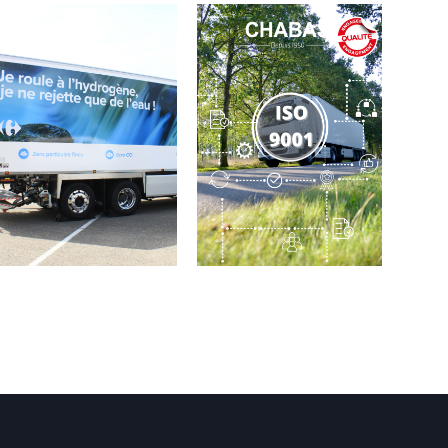
Je roule à l’hydrogène, je
20 ans de certification ISO
ne rejette que de l’eau !
9001