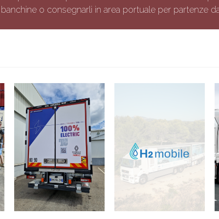
re banchine o consegnarli in area portuale per partenze
Nouveau camion porteur
Interview – H2-Mobile
100 % électrique