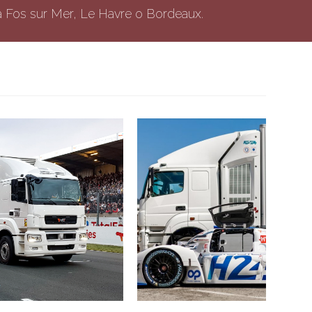
 da Fos sur Mer, Le Havre o Bordeaux.
CATHYOPÉ aux 24h
Rencontres du SCoT
camions