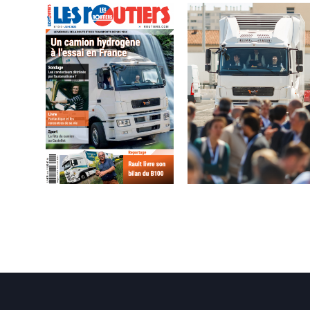
Cathyopé, nouveau
Reportage – Les Routiers
camion à hydrogène