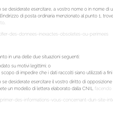
o se desiderate esercitare, a vostro nome o in nome di un
 all’indirizzo di posta ordinaria menzionato al punto 1, tro
ito
.
ctifier-des-donnees-inexactes-obsoletes-ou-perimees
tanto in una delle due situazioni seguenti:
dato su motivi legittimi; o
 scopo di impedire che i dati raccolti siano utilizzati a f
se desiderate esercitare il vostro diritto di opposizione in
erete un modello di lettera elaborato dalla CNIL
facendo c
pprimer-des-informations-vous-concernant-dun-site-int