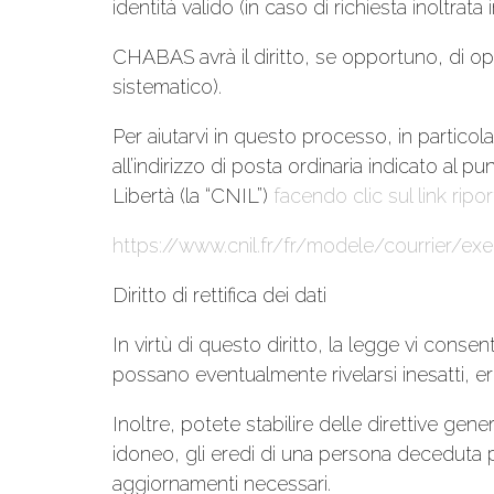
identità valido (in caso di richiesta inoltrata 
CHABAS avrà il diritto, se opportuno, di opp
sistematico).
Per aiutarvi in questo processo, in particola
all’indirizzo di posta ordinaria indicato al 
Libertà (la “CNIL”)
facendo clic sul link ripo
https://www.cnil.fr/fr/modele/courrier/ex
Diritto di rettifica dei dati
In virtù di questo diritto, la legge vi conse
possano eventualmente rivelarsi inesatti, er
Inoltre, potete stabilire delle direttive gen
idoneo, gli eredi di una persona deceduta 
aggiornamenti necessari.