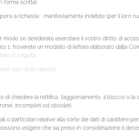
in forma scritta).
orsi a richieste manifestamente indebite (per il loro nume
r modo se desiderate esercitare il vostro diritto di acces
punto 1, troverete un modello di lettera elaborato dalla C
rtato di seguito
.
ercer-son-droit-dacces
nte di chiedere la rettifica, l’aggiornamento, il blocco o l
ronei, incompleti od obsoleti.
erali o particolari relative alla sorte dei dati di caratter
possono esigere che sia preso in considerazione il dece