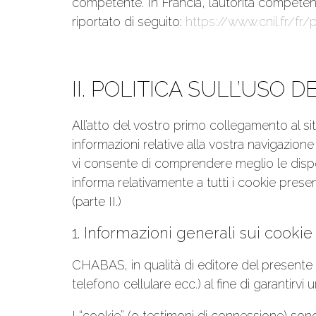
competente. In Francia, l’autorità competent
riportato di seguito:
https://www.cnil.fr/fr/
II. POLITICA SULL’USO D
All’atto del vostro primo collegamento al s
informazioni relative alla vostra navigazione
vi consente di comprendere meglio le dispos
informa relativamente a tutti i cookie presenti
(parte II.)
1. Informazioni generali sui cook
CHABAS, in qualità di editore del presente s
telefono cellulare ecc.) al fine di garantirvi
I “cookie” (o testimoni di connessione) sono