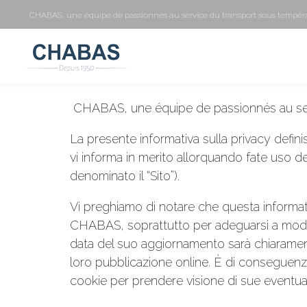
CHABAS, une équipe de passionnés au service du transport sous tempéra
Informativa sulla p
CHABAS, une équipe de passionnés au serv
La presente informativa sulla privacy defin
vi informa in merito allorquando fate uso 
denominato il “Sito”).
Vi preghiamo di notare che questa informati
CHABAS, soprattutto per adeguarsi a modific
data del suo aggiornamento sarà chiaramente
loro pubblicazione online. È di conseguenza
cookie per prendere visione di sue eventuali