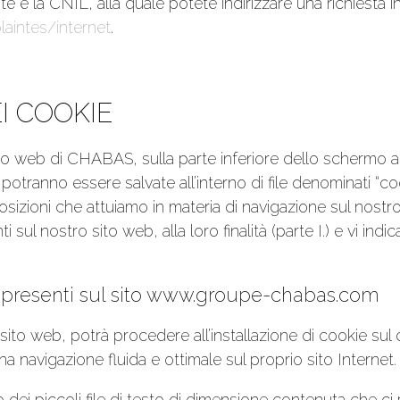
e è la CNIL, alla quale potete indirizzare una richiesta in
plaintes/internet
.
EI COOKIE
ito web di CHABAS, sulla parte inferiore dello schermo ap
 potranno essere salvate all’interno di file denominati “coo
izioni che attuiamo in materia di navigazione sul nostro
 sul nostro sito web, alla loro finalità (parte I.) e vi indi
ie presenti sul sito www.groupe-chabas.com
ito web, potrà procedere all’installazione di cookie sul d
 una navigazione fluida e ottimale sul proprio sito Internet.
 dei piccoli file di testo di dimensione contenuta che ci