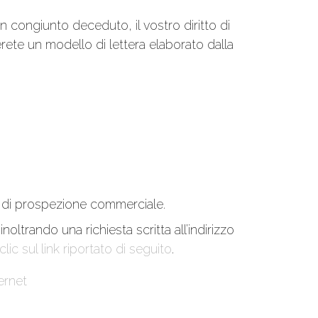
 congiunto deceduto, il vostro diritto di
verete un modello di lettera elaborato dalla
ini di prospezione commerciale.
oltrando una richiesta scritta all’indirizzo
lic sul link riportato di seguito
.
ernet