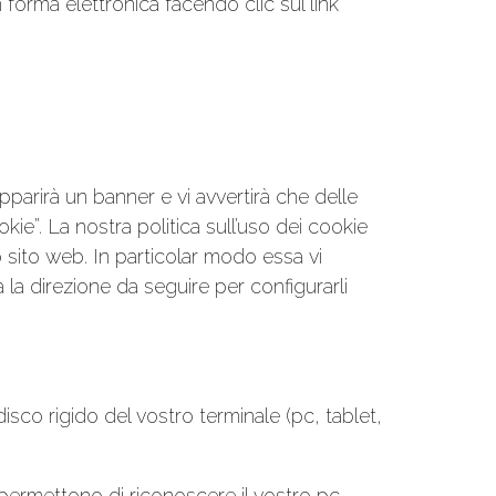
 forma elettronica facendo clic sul link
parirà un banner e vi avvertirà che delle
kie”. La nostra politica sull’uso dei cookie
 sito web. In particolar modo essa vi
ca la direzione da seguire per configurarli
isco rigido del vostro terminale (pc, tablet,
 permettono di riconoscere il vostro pc,