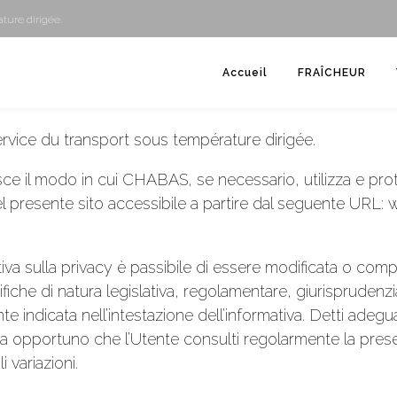
ture dirigée.
rivacy
Accueil
FRAÎCHEUR
ice du transport sous température dirigée.
isce il modo in cui CHABAS, se necessario, utilizza e pro
del presente sito accessibile a partire dal seguente UR
va sulla privacy è passibile di essere modificata o comp
he di natura legislativa, regolamentare, giurisprudenzial
 indicata nell’intestazione dell’informativa. Detti adegu
 opportuno che l’Utente consulti regolarmente la present
 variazioni.