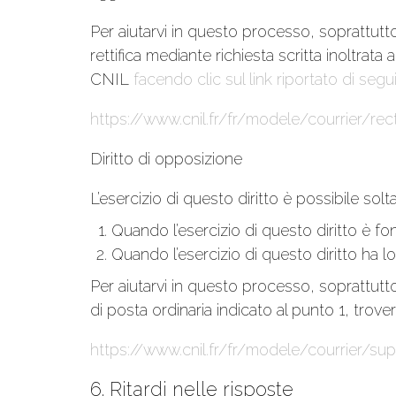
Per aiutarvi in questo processo, soprattutt
rettifica mediante richiesta scritta inoltrata
CNIL
facendo clic sul link riportato di segu
https://www.cnil.fr/fr/modele/courrier/re
Diritto di opposizione
L’esercizio di questo diritto è possibile sol
Quando l’esercizio di questo diritto è fon
Quando l’esercizio di questo diritto ha lo
Per aiutarvi in questo processo, soprattutto 
di posta ordinaria indicato al punto 1, trov
https://www.cnil.fr/fr/modele/courrier/su
6. Ritardi nelle risposte