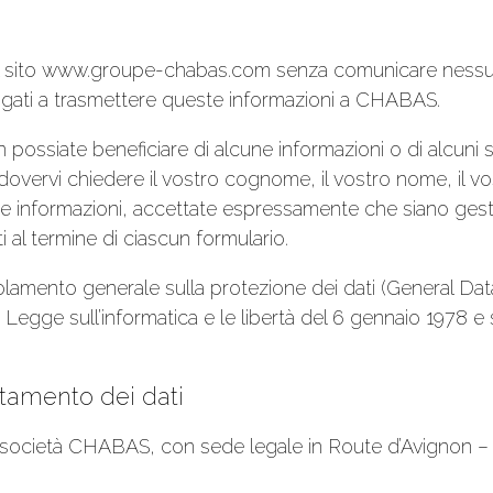
re il sito www.groupe-chabas.com senza comunicare nessu
igati a trasmettere queste informazioni a CHABAS.
n possiate beneficiare di alcune informazioni o di alcuni s
overvi chiedere il vostro cognome, il vostro nome, il vos
e informazioni, accettate espressamente che siano gestit
ti al termine di ciascun formulario.
amento generale sulla protezione dei dati (General Data
la Legge sull’informatica e le libertà del 6 gennaio 197
attamento dei dati
 la società CHABAS, con sede legale in Route d’Avignon –