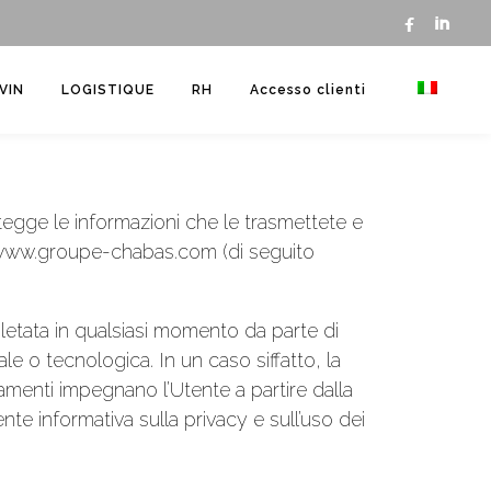


VIN
LOGISTIQUE
RH
Accesso clienti
tegge le informazioni che le trasmettete e
L: www.groupe-chabas.com (di seguito
letata in qualsiasi momento da parte di
e o tecnologica. In un caso siffatto, la
amenti impegnano l’Utente a partire dalla
e informativa sulla privacy e sull’uso dei