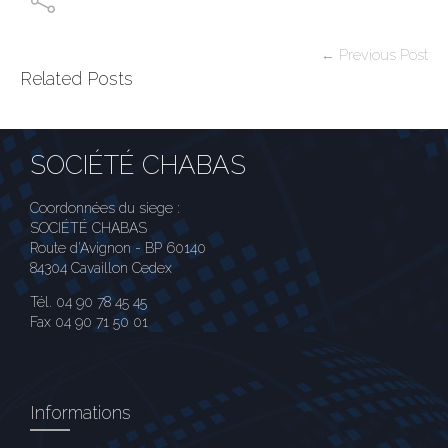
← Previous Post
Related Posts
SOCIÉTÉ CHABAS
Coordonnées du siege :
SOCIÉTÉ CHABAS
Route d'Avignon - BP 60140
84304 Cavaillon Cedex
Tél. 04 90 78 45 45
Fax 04 90 71 50 01
Informations