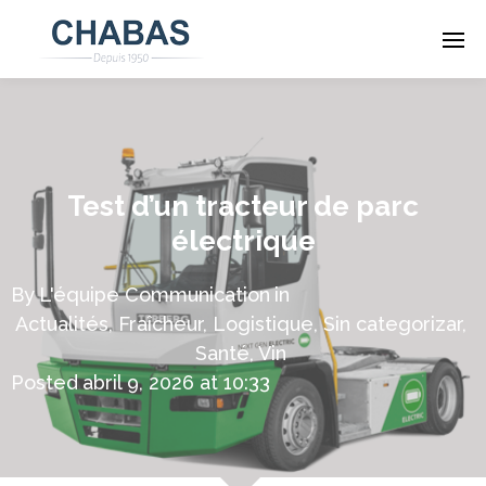
Test d’un tracteur de parc
électrique
By
L'équipe Communication
in
Actualités
,
Fraîcheur
,
Logistique
,
Sin categorizar
,
Santé
,
Vin
Posted
abril 9, 2026 at 10:33