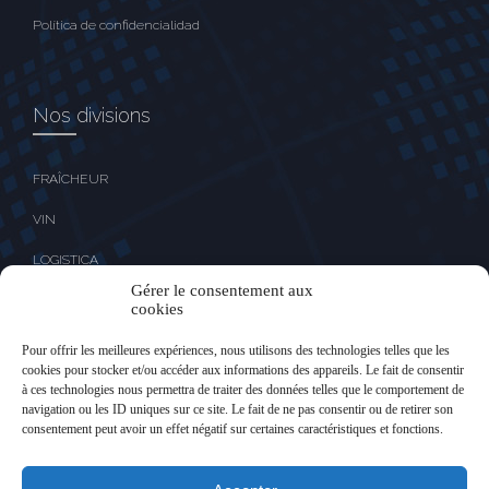
Política de confidencialidad
Nos divisions
FRAÎCHEUR
VIN
LOGISTICA
Gérer le consentement aux
cookies
Nos liens
Pour offrir les meilleures expériences, nous utilisons des technologies telles que les
cookies pour stocker et/ou accéder aux informations des appareils. Le fait de consentir
à ces technologies nous permettra de traiter des données telles que le comportement de
navigation ou les ID uniques sur ce site. Le fait de ne pas consentir ou de retirer son
Acceso clientes
consentement peut avoir un effet négatif sur certaines caractéristiques et fonctions.