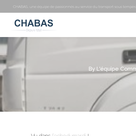
CHABAS, une équipe de passionnés au service du transport sous tempéra
By
L'équipe Comm
Vu dans
l’echodumardi
!