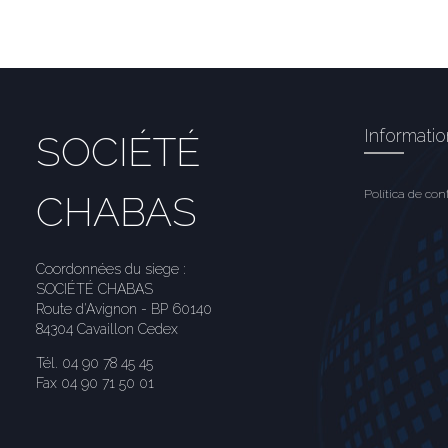
Informati
SOCIÉTÉ
Política de con
CHABAS
Coordonnées du siege :
SOCIÉTÉ CHABAS
Route d'Avignon - BP 60140
84304 Cavaillon Cedex
Tél. 04 90 78 45 45
Fax 04 90 71 50 01