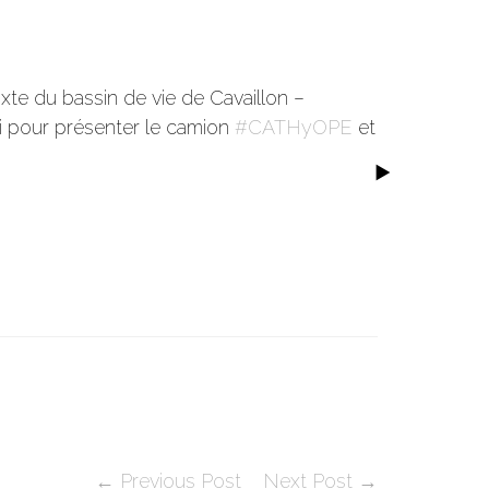
xte du bassin de vie de Cavaillon –
li pour présenter le camion
#CATHyOPE
et
← Previous Post
Next Post →