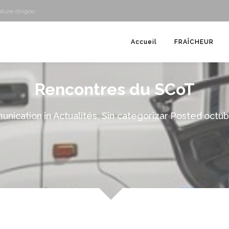
ture dirigée.
Accueil
FRAÎCHEUR
Rencontres du SCoT
unication
in
Actualités
,
Sin categorizar
Posted
octub