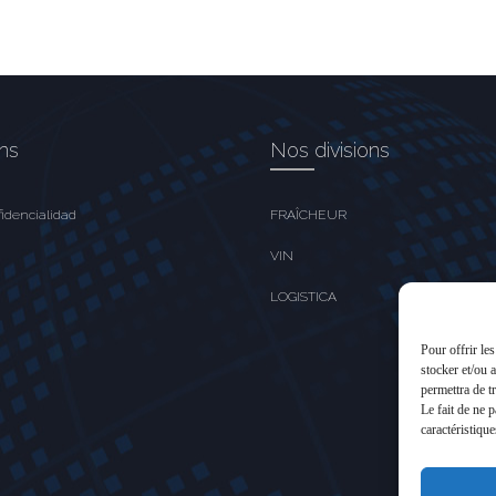
ons
Nos divisions
fidencialidad
FRAÎCHEUR
VIN
LOGISTICA
Pour offrir le
stocker et/ou 
permettra de t
Le fait de ne 
caractéristique