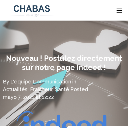
Nouveau ! Postulez directement
sur notre page Indeed !
By
L'équipe Communication
in
Actualités
,
Fraîcheur
,
Santé
Posted
mayo 7, 2021 at 12:22