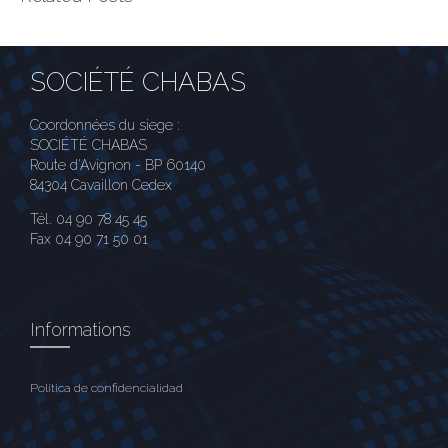
SOCIÉTÉ CHABAS
Coordonnées du siege :
SOCIÉTÉ CHABAS
Route d'Avignon - BP 60140
84304 Cavaillon Cedex
Tél. 04 90 78 45 45
Fax 04 90 71 50 01
Informations
Política de confidencialidad